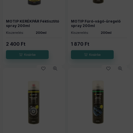
MOTIP KERÉKPÁR Féktisztító
MOTIP Fúró-vágó-üregelő
spray 200ml
spray 200ml
Kiszerelés:
200ml
Kiszerelés:
200ml
2 400
Ft
1 870
Ft