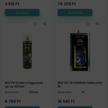
3 515
Ft
79 205
Ft
MOTIP Elektro Fagyasztó
MOTIP TECHNIKAI Féktisztító
spray 400ml
5L
Kiszerelés:
400ml
Kiszerelés:
5l
8 795
Ft
18 545
Ft