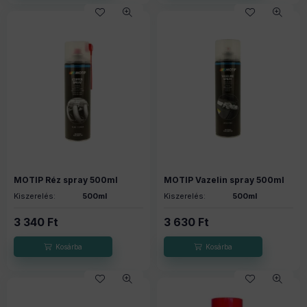
MOTIP Réz spray 500ml
MOTIP Vazelin spray 500ml
Kiszerelés:
500ml
Kiszerelés:
500ml
3 340
Ft
3 630
Ft