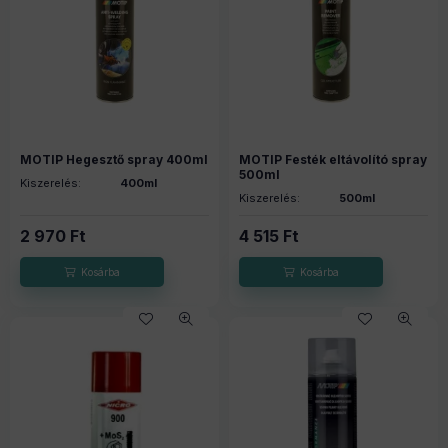
MOTIP Hegesztő spray 400ml
MOTIP Festék eltávolító spray
500ml
Kiszerelés:
400ml
Kiszerelés:
500ml
2 970
Ft
4 515
Ft