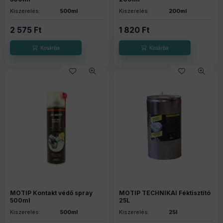
Kiszerelés:
500ml
Kiszerelés:
200ml
2 575
Ft
1 820
Ft
MOTIP Kontakt védő spray
MOTIP TECHNIKAI Féktisztító
500ml
25L
Kiszerelés:
500ml
Kiszerelés:
25l