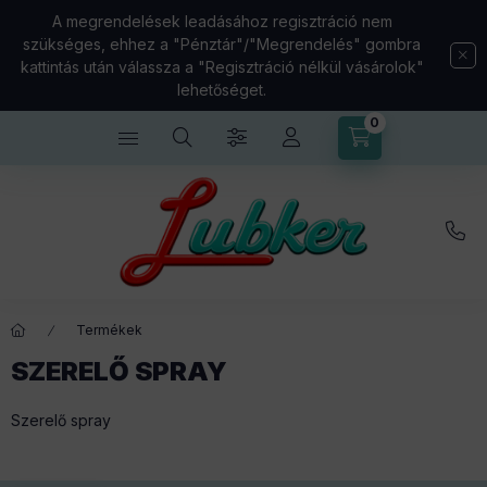
A megrendelések leadásához regisztráció nem
szükséges, ehhez a "Pénztár"/"Megrendelés" gombra
kattintás után válassza a "Regisztráció nélkül vásárolok"
lehetőséget.
0
Kosárban lévő t
Termékek
SZERELŐ SPRAY
Szerelő spray