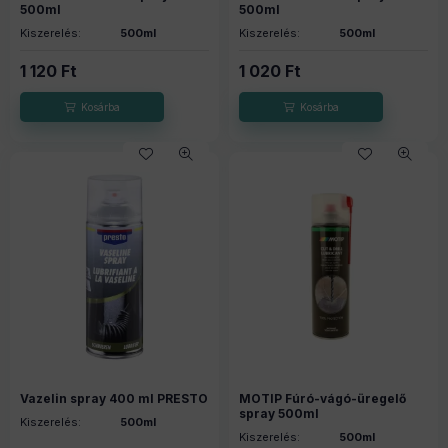
500ml
500ml
Kiszerelés:
500ml
Kiszerelés:
500ml
1 120
Ft
1 020
Ft
Vazelin spray 400 ml PRESTO
MOTIP Fúró-vágó-üregelő
spray 500ml
Kiszerelés:
500ml
Kiszerelés:
500ml