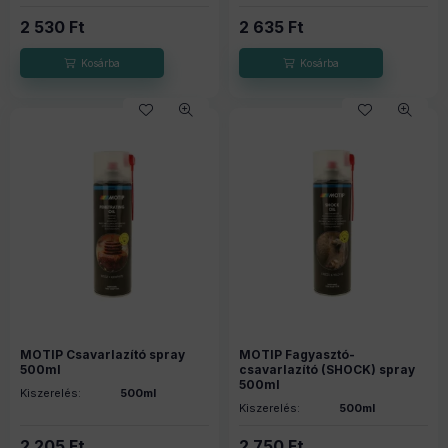
2 530
Ft
2 635
Ft
MOTIP Csavarlazító spray
MOTIP Fagyasztó-
500ml
csavarlazító (SHOCK) spray
500ml
Kiszerelés:
500ml
Kiszerelés:
500ml
2 205
Ft
2 750
Ft