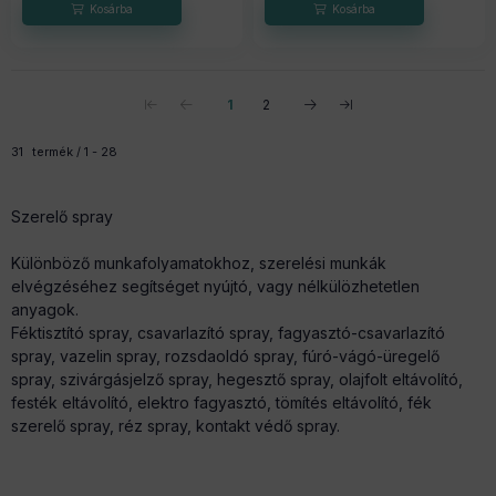
1
2
Összes termék a kategóriában
31
termék
1
28
Szerelő spray
Különböző munkafolyamatokhoz, szerelési munkák
elvégzéséhez segítséget nyújtó, vagy nélkülözhetetlen
anyagok.
Féktisztító spray, csavarlazító spray, fagyasztó-csavarlazító
spray, vazelin spray, rozsdaoldó spray, fúró-vágó-üregelő
spray, szivárgásjelző spray, hegesztő spray, olajfolt eltávolító,
festék eltávolító, elektro fagyasztó, tömítés eltávolító, fék
szerelő spray, réz spray, kontakt védő spray.