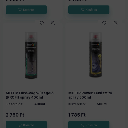
MOTIP Fúró-vágó-üregelő
MOTIP Power Féktisztító
(PROFI) spray 400ml
spray 500ml
Kiszerelés:
400ml
Kiszerelés:
500ml
2 750
Ft
1 785
Ft