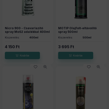
Nicro 900 - Csavarlazító
MOTIP Olajfolt-eltávolító
spray MoS2 adalékkal 400ml
spray 500ml
Kiszerelés:
400ml
Kiszerelés:
500ml
4 150
Ft
3 695
Ft