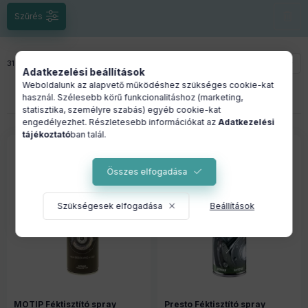
Szűrés
Összes termék a kategóriában
31
termék
1
28
Adatkezelési beállítások
Weboldalunk az alapvető működéshez szükséges cookie-kat
1
2
használ. Szélesebb körű funkcionalitáshoz (marketing,
statisztika, személyre szabás) egyéb cookie-kat
engedélyezhet. Részletesebb információkat az
Adatkezelési
tájékoztató
ban talál.
Összes elfogadása
Szükségesek elfogadása
Beállítások
MOTIP Féktisztító spray
Presto Féktisztító spray