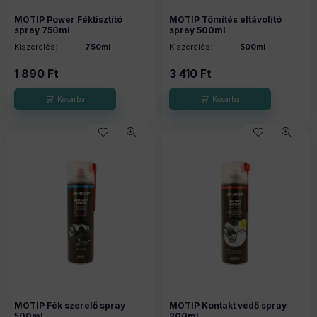
MOTIP Power Féktisztító
MOTIP Tömítés eltávolító
spray 750ml
spray 500ml
Kiszerelés:
750ml
Kiszerelés:
500ml
1 890
Ft
3 410
Ft
MOTIP Fék szerelő spray
MOTIP Kontakt védő spray
500ml
200ml