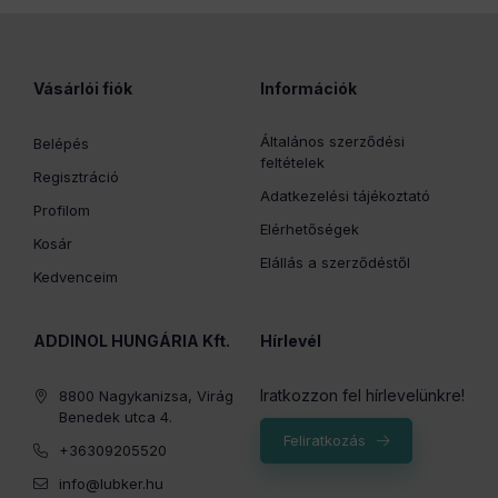
Vásárlói fiók
Információk
Általános szerződési
Belépés
feltételek
Regisztráció
Adatkezelési tájékoztató
Profilom
Elérhetőségek
Kosár
Elállás a szerződéstől
Kedvenceim
ADDINOL HUNGÁRIA Kft.
Hírlevél
Iratkozzon fel hírlevelünkre!
8800 Nagykanizsa, Virág
Benedek utca 4.
Feliratkozás
+36309205520
info@lubker.hu