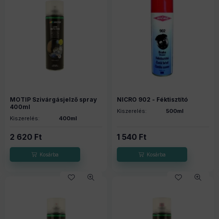
MOTIP Szivárgásjelző spray
NICRO 902 - Féktisztító
400ml
Kiszerelés:
500ml
Kiszerelés:
400ml
2 620
Ft
1 540
Ft