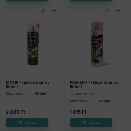
MOTIP Fagyasztó spray
PREVENT Féktisztító spray
500ml
500ml
Kiszerelés:
500ml
Raktáron
(81 db)
Kiszerelés:
500ml
2 885
Ft
1 015
Ft